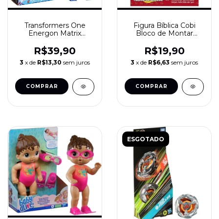
Transformers One
Figura Bíblica Cobi
Energon Matrix
Bloco de Montar
Optimus Prime 11,4
Minifig Religiosa
cm (F9495) Boneco de
Compatível LEGO
R$39,90
R$19,90
Ação Hasbro
3
x de
R$13,30
sem juros
3
x de
R$6,63
sem juros
ESGOTADO