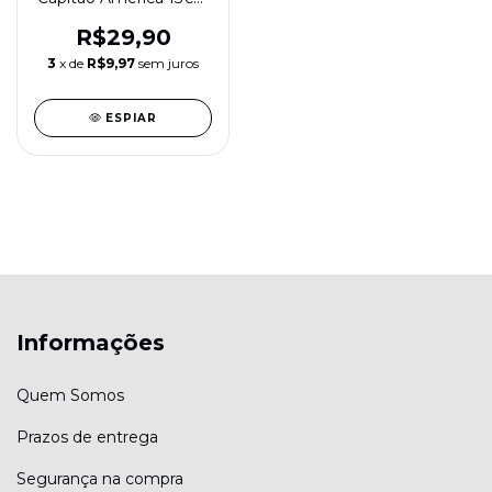
Hasbro Avengers
Vingadores
R$29,90
Super‑Heróis
3
x de
R$9,97
sem juros
ESPIAR
Informações
Quem Somos
Prazos de entrega
Segurança na compra