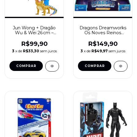
Jun Wong + Dragão
Dragons Dreamworks
Wu & Wei 26 cm –
Os Noves Reinos
Dragões: Os Nove
D’Angelo & Plowhorn
Reinos (Sunny
The Nine Realms
R$99,90
R$149,90
Brinquedos)
3
x de
R$33,30
sem juros
3
x de
R$49,97
sem juros