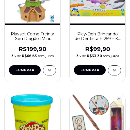
Playset Como Treinar
Play‑Doh Brincando
Seu Dragão (Mini
de Dentista F1259 – Kit
Dragões) – Sunny
com 6 Massinhas e
Brinquedos Ref. 1836
Acessórios
R$199,90
R$99,90
3
x de
R$66,63
sem juros
3
x de
R$33,30
sem juros