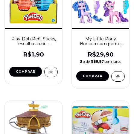
Play-Doh Refil Sticks,
My Little Pony
escolha a cor –
Boneca com pente,
Massinha Colorida
escolha a cor – Best
Hasbro
Movie Friends
R$1,90
R$29,90
3
x de
R$9,97
sem juros
COMPRAR
COMPRAR