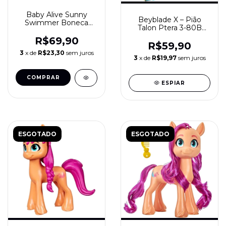
Baby Alive Sunny
Beyblade X – Pião
Swimmer Boneca
Talon Ptera 3-80B
Nadadora 25 cm com
Hasbro
óculos e nadadeiras
R$69,90
R$59,90
Hasbro
3
x de
R$23,30
sem juros
3
x de
R$19,97
sem juros
ESPIAR
ESGOTADO
ESGOTADO