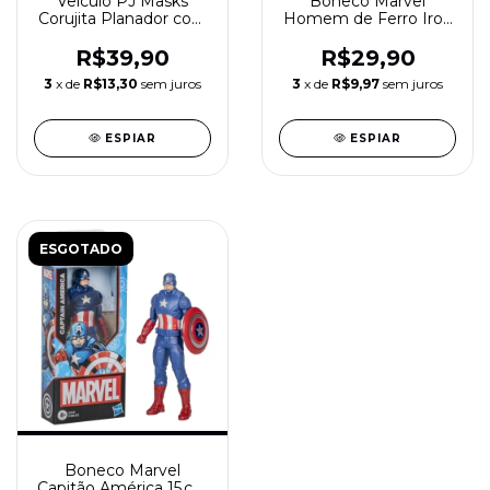
Veículo PJ Masks
Boneco Marvel
Corujita Planador com
Homem de Ferro Iron
Boneca – Hasbro
Man 15 cm Hasbro
F2129
Avengers Vingadores
R$39,90
R$29,90
Super‑Heróis
3
x de
R$13,30
sem juros
3
x de
R$9,97
sem juros
ESPIAR
ESPIAR
ESGOTADO
Boneco Marvel
Capitão América 15 cm