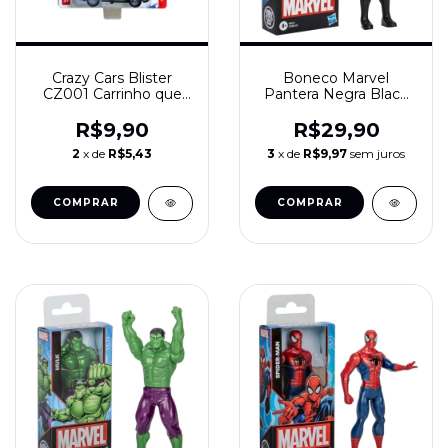
Crazy Cars Blister
Boneco Marvel
CZ001 Carrinho que
Pantera Negra Black
Bate e Pula 8 cm
Panther 15 cm Hasbro
Avengers Vingadores
R$9,90
R$29,90
Super‑Heróis
2
x de
R$5,43
3
x de
R$9,97
sem juros