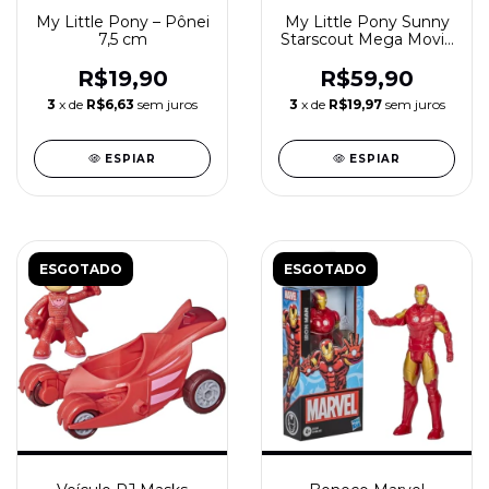
My Little Pony – Pônei
My Little Pony Sunny
7,5 cm
Starscout Mega Movie
Friends – figura 20 cm
com pente
R$19,90
R$59,90
3
x de
R$6,63
sem juros
3
x de
R$19,97
sem juros
ESPIAR
ESPIAR
ESGOTADO
ESGOTADO