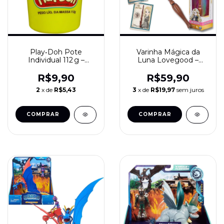
Play‑Doh Pote
Varinha Mágica da
Individual 112 g –
Luna Lovegood –
Massinha Hasbro
Wizarding World
(Sortida)
(Sunny, 30 cm)
R$9,90
R$59,90
2
x de
R$5,43
3
x de
R$19,97
sem juros