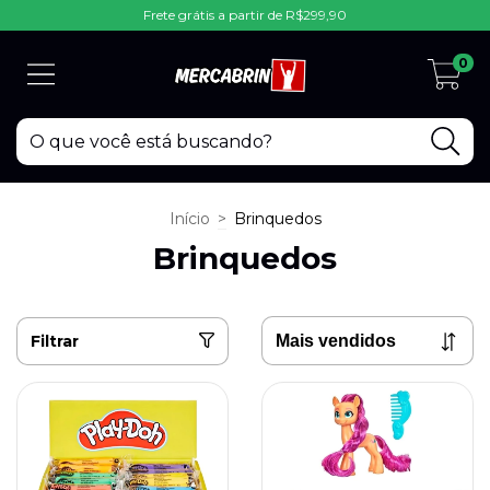
Frete grátis a partir de R$299,90
0
Início
>
Brinquedos
Brinquedos
Filtrar