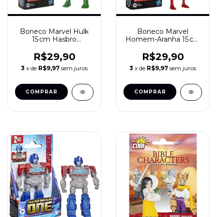
Boneco Marvel Hulk
Boneco Marvel
15 cm Hasbro
Homem-Aranha 15 cm
Avengers Vingadores
Hasbro Avengers
Super‑Heróis
Vingadores
R$29,90
R$29,90
Super‑Heróis
3
x de
R$9,97
sem juros
3
x de
R$9,97
sem juros