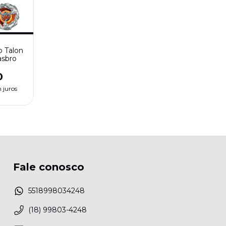
o Talon
asbro
0
 juros
Fale conosco
5518998034248
(18) 99803-4248