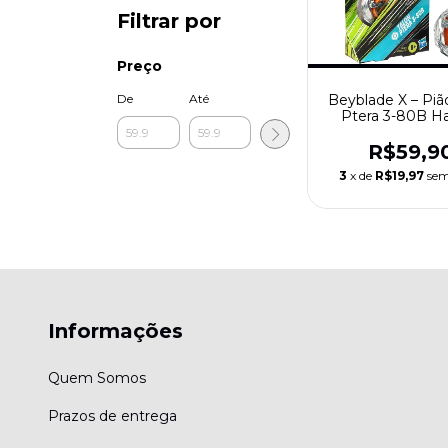
Filtrar por
Preço
Beyblade X – Piã
De
Até
Ptera 3-80B H
R$59,9
3
x de
R$19,97
sem
Informações
Quem Somos
Prazos de entrega