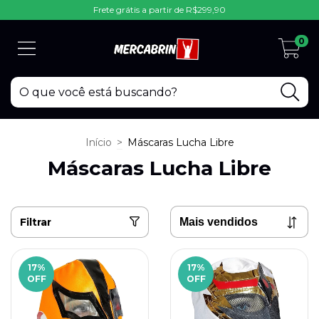
Frete grátis a partir de R$299,90
0
Início
>
Máscaras Lucha Libre
Máscaras Lucha Libre
Filtrar
17
%
17
%
OFF
OFF