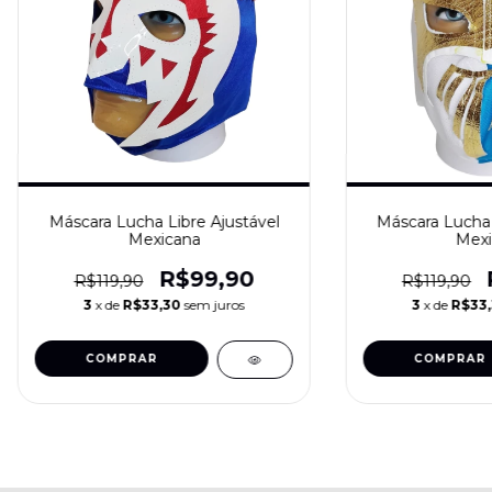
Máscara Lucha Libre Ajustável
Máscara Lucha 
Mexicana
Mexi
R$99,90
R$119,90
R$119,90
3
x de
R$33,30
sem juros
3
x de
R$33